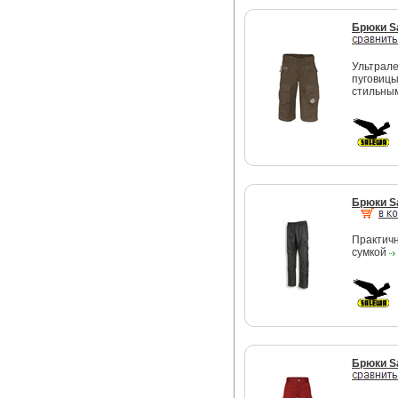
Брюки S
Ультрале
пуговицы
стильны
Брюки S
Практичн
сумкой
Брюки S