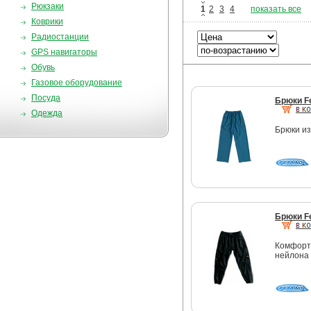
Рюкзаки
1
2
3
4
показать все
Коврики
Радиостанции
GPS навигаторы
Обувь
Газовое оборудование
Посуда
Брюки Fe
Одежда
Брюки из
Брюки Fe
Комфорт
нейлона