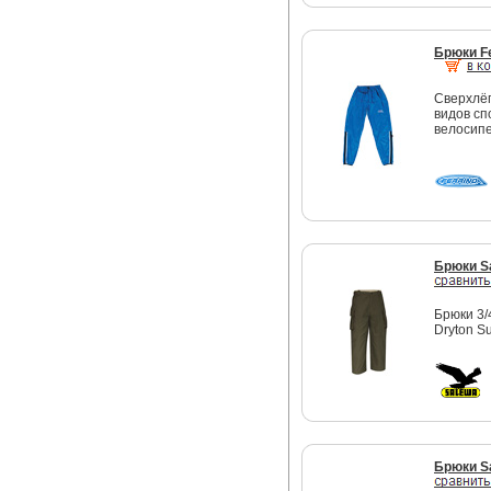
Брюки Fe
Сверхлёг
видов сп
велосип
Брюки S
Брюки 3/
Dryton S
Брюки S