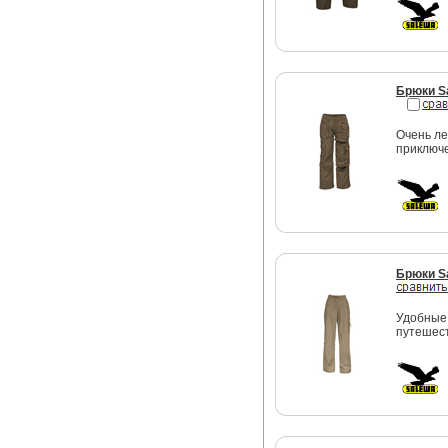
Брюки S
Очень ле
приключе
Брюки S
Удобные 
путешес