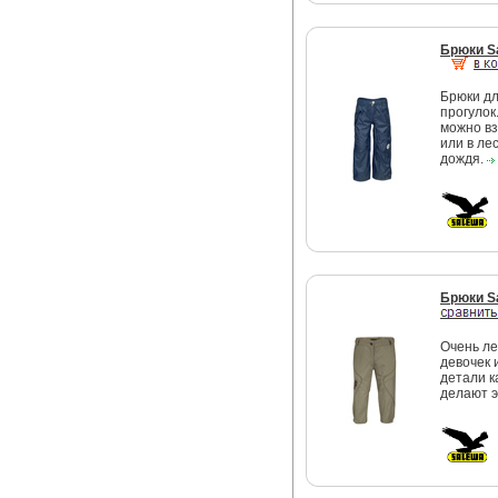
Брюки S
Брюки дл
прогулок
можно вз
или в ле
дождя.
Брюки S
Очень ле
девочек 
детали к
делают э