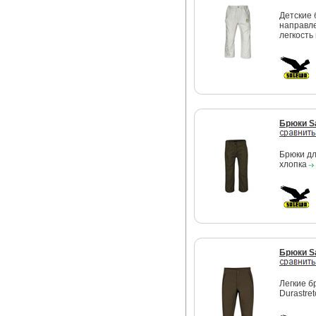
Детские 
направле
легкость
Брюки S
Брюки дл
хлопка
Брюки S
Легкие б
Durastre