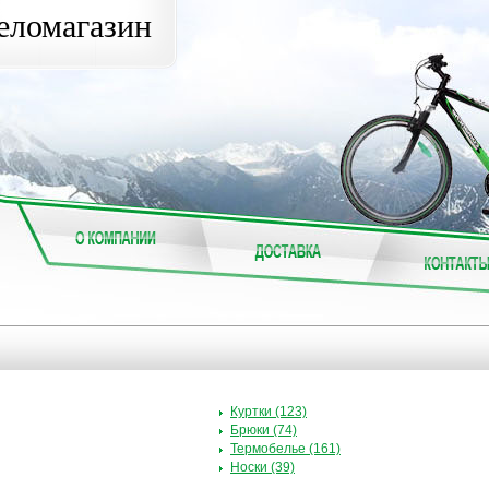
еломагазин
Куртки (123)
Брюки (74)
Термобелье (161)
Носки (39)