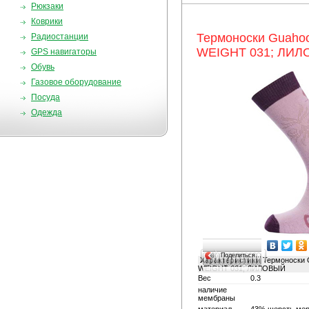
Рюкзаки
Коврики
Термоноски Guah
Радиостанции
WEIGHT 031; ЛИ
GPS навигаторы
Обувь
Газовое оборудование
Посуда
Одежда
Поделиться…
Характеристики
Термоноски
WEIGHT 031; ЛИЛОВЫЙ
Вес
0.3
наличие
мембраны