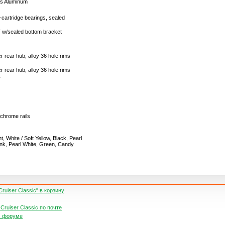
es Aluminum
cartridge bearings, sealed
T w/sealed bottom bracket
er rear hub; alloy 36 hole rims
er rear hub; alloy 36 hole rims
r
chrome rails
, White / Soft Yellow, Black, Pearl
Pink, Pearl White, Green, Candy
uiser Classic" в корзину
Cruiser Classic по почте
м форуме