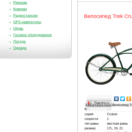
Рюкзаки
Коврики
Велосипед Trek Cru
Радиостанции
GPS навигаторы
Обувь
Газовое оборудование
Посуда
Одежда
Поделиться…
Характеристики
Велосипед Tr
Вес
18
серия
Cruiser
скорости
1
тип рамы
жесткая рама
размер
17L, 19, 21