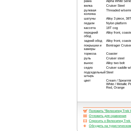
рама
Alpha White Seri
вилка
Cruiser Steel
рулевая
Threaded w/semi-
колонка
шатуны
Alloy 3 piece, 38
педали
Nylon platform
кассета
18T cog
передний
Alloy front, coast
обод
задний обод
Alloy front, coast
покрышки и
Bontrager Cruise
камеры
тормоза
Coaster
руль
Cruiser steel
вынос
Alloy two bolt
седло
Cruiser saddle w/
подседельный
Steel
штырь
цвет
Cream / Spearmint
White / Metallic 
Red, Orange
Положить "Велосипед Trek Cr
Отложить для сравнения
Спросить о Велосипед Trek 
Обсудить на туристическо