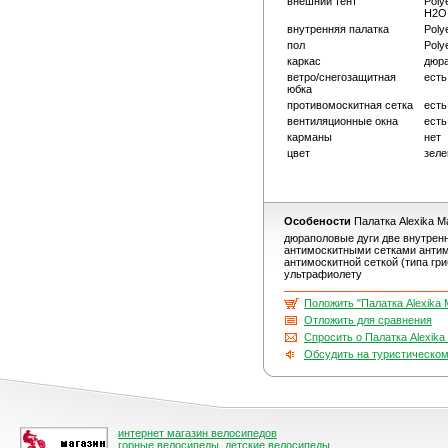
внешний тент
Poly
H2O
внутренняя палатка
Poly
пол
Poly
каркас
дюр
ветро/снегозащитная
есть
юбка
противомоскитная сетка
есть
вентиляционные окна
есть
карманы
нет
цвет
зеле
Особености
Палатка Alexika M
дюраполовые дуги две внутренн
антимоскитными сетками антим
антимоскитной сеткой (типа гр
ультрафиолету
Положить "Палатка Alexika 
Отложить для сравнения
Спросить о Палатка Alexika
Обсудить на туристическо
интернет магазин велосипедов
горные велосипеды
,
детские велосипеды