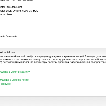
ester 185T Rip Stop 4000 мм
ester Rip Stop Light
ester 150D Oxford, 6000 мм H2O
апол 11мм
ный, бежевый
axima 6 Luxe
ие палатки большой тамбур в середине для кухни и хранения вещей 2 входа с допол
оскитные сетки на входах во внутреннюю палатку увеличенные торцевые окна большо
иб) ветрозащитный полог по периметру палатки пропитка, задерживающая распростран
Maxima 6 Luxe" в корзину
 Maxima 6 Luxe по почте
м форуме