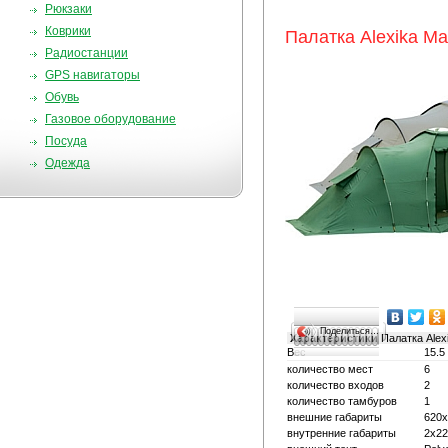
Рюкзаки
Коврики
Палатка Alexika Ma
Радиостанции
GPS навигаторы
Обувь
Газовое оборудование
Посуда
Одежда
Поделиться…
Характеристики
Палатка Alex
Вес
15.5
количество мест
6
количество входов
2
количество тамбуров
1
внешние габариты
620x
внутренние габариты
2x22