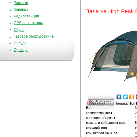
Рюкзаки
Коврики
Палатка High Peak B
Радиостанции
GPS навигаторы
Обувь
Газовое оборудование
Посуда
Одежда
Поделиться…
Характеристики
Палатка High P
Вес
3
количество мест
2
внешние габариты
1
размер в собранном виде
5
внешний тент
т
внутренняя палатка
п