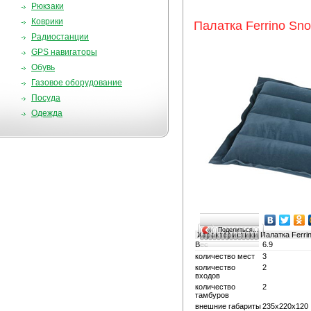
Рюкзаки
Коврики
Палатка Ferrino Sn
Радиостанции
GPS навигаторы
Обувь
Газовое оборудование
Посуда
Одежда
Поделиться…
Характеристики
Палатка Ferri
Вес
6.9
количество мест
3
количество
2
входов
количество
2
тамбуров
внешние габариты
235x220x120