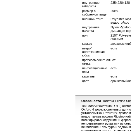
внутренние
235x220x120
габариты
размер в
20x50
собранном виде
внешний тент
Polyester Rips
водостойкост
внутренняя
Nylon Ripstop
палатка
дышащая вод
пол
210T Polyeste
8000 мм
каркас
дюралюминий 
ветро/
есть
снегозащитная
юбка
противомоскитная
нет
сетка
вентиляционные
есть
окна
карманы
есть
цвет
оранжевый/ч
Особености
Палатка Ferrino Sn
Технологии:система R.B. (Reinfo
Oxford 4 дюралюсиниевых дуги 
установкиТкань:тент из Ripstop
водоотталкивающего Ripstop най
полиэфираКонструкция: 5 дюрал
непрерывными рукавами из сетк
вентиляция:2 тамбура и задний 
открываются и могут храниться 