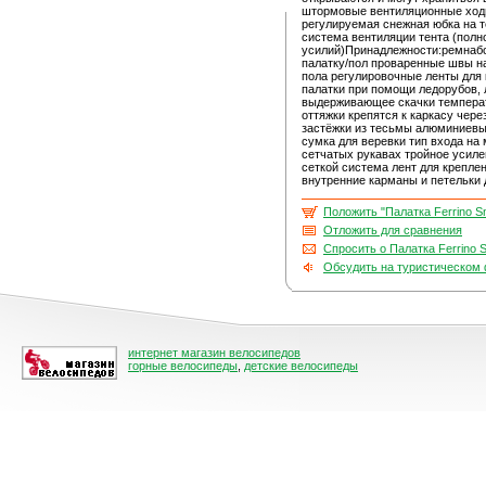
штормовые вентиляционные ходы
регулируемая снежная юбка на те
система вентиляции тента (полн
усилий)Принадлежности:ремнабо
палатку/пол проваренные швы на
пола регулировочные ленты для 
палатки при помощи ледорубов, 
выдерживающее скачки температу
оттяжки крепятся к каркасу чер
застёжки из тесьмы алюминиевы
сумка для веревки тип входа на 
сетчатых рукавах тройное усиле
сеткой система лент для крепле
внутренние карманы и петельки
Положить "Палатка Ferrino S
Отложить для сравнения
Спросить о Палатка Ferrino 
Обсудить на туристическом
интернет магазин велосипедов
горные велосипеды
,
детские велосипеды