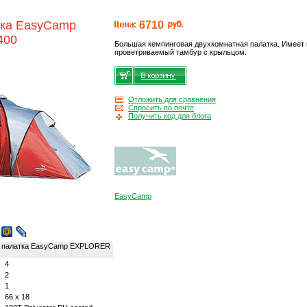
тка EasyCamp
6710
400
Большая кемпинговая двухкомнатная палатка. Имеет
проветриваемый тамбур с крыльцом.
Отложить для сравнения
Спросить по почте
Получить код для блога
EasyCamp
 палатка EasyCamp EXPLORER
4
2
1
66 x 18