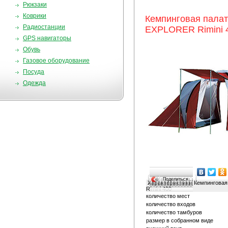
Рюкзаки
Коврики
Кемпинговая пала
Радиостанции
EXPLORER Rimini 
GPS навигаторы
Обувь
Газовое оборудование
Посуда
Одежда
Поделиться…
Характеристики
Кемпинговая
Rimini 400
количество мест
количество входов
количество тамбуров
размер в собранном виде