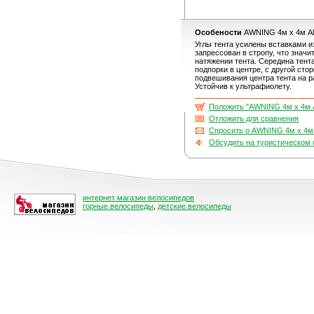
Особености
AWNING 4м х 4м Al
Углы тента усилены вставками и
запрессован в стропу, что знач
натяжении тента. Cередина тент
подпорки в центре, с другой ст
подвешивания центра тента на р
Устойчив к ультрафиолету.
Положить "AWNING 4м х 4м A
Отложить для сравнения
Спросить о AWNING 4м х 4м 
Обсудить на туристическом
интернет магазин велосипедов
горные велосипеды
,
детские велосипеды