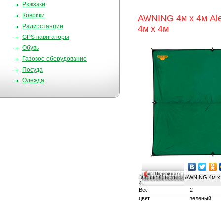
Рюкзаки
Коврики
AWNING 4м х 4м Al
Радиостанции
4м х 4м
GPS навигаторы
Обувь
Газовое оборудование
Посуда
Одежда
Поделиться…
Характеристики
AWNING 4м х 
4м
Вес
2
цвет
зеленый