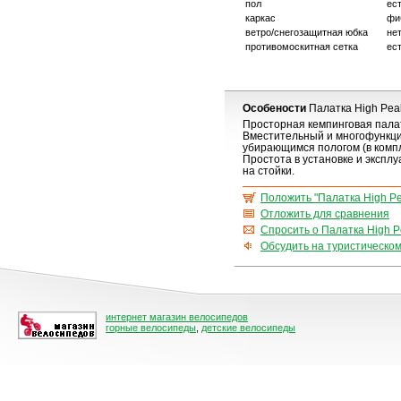
пол
ес
каркас
фиб
ветро/снегозащитная юбка
не
противомоскитная сетка
ес
Особености
Палатка High Pea
Просторная кемпинговая палат
Вместительный и многофункци
убирающимся пологом (в компл
Простота в установке и экспл
на стойки.
Положить "Палатка High Pe
Отложить для сравнения
Спросить о Палатка High P
Обсудить на туристическо
интернет магазин велосипедов
горные велосипеды
,
детские велосипеды