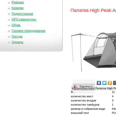
Рюкзаки
Коврики
Палатка High Peak A
Радиостанции
GPS навигаторы
Обувь
Газовое оборудование
Посуда
Одежда
Поделиться…
Характеристики
Палатка High P
Вес
11
количество мест
4
количество входов
3
количество тамбуров
1
размер в собранном виде
64
внешний тент
PU