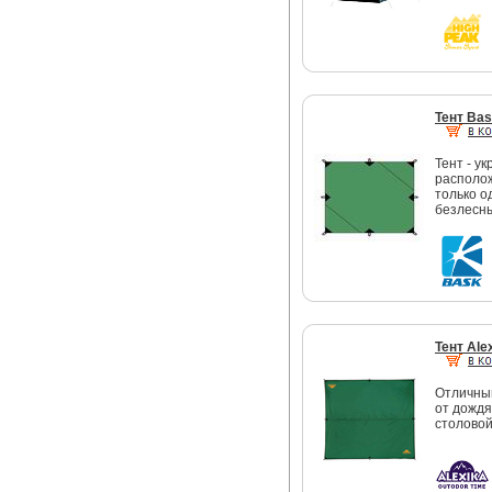
Тент Ba
Тент - у
располож
только о
безлесны
Тент Ale
Отличны
от дождя
столово