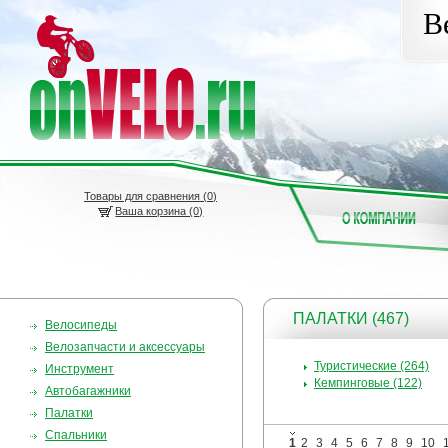
В
Товары для сравнения (
0
)
Ваша корзина (0)
ПАЛАТКИ (467)
Велосипеды
Велозапчасти и аксессуары
Туристические (264)
Инструмент
Кемпинговые (122)
Автобагажники
Палатки
Спальники
1
2
3
4
5
6
7
8
9
10