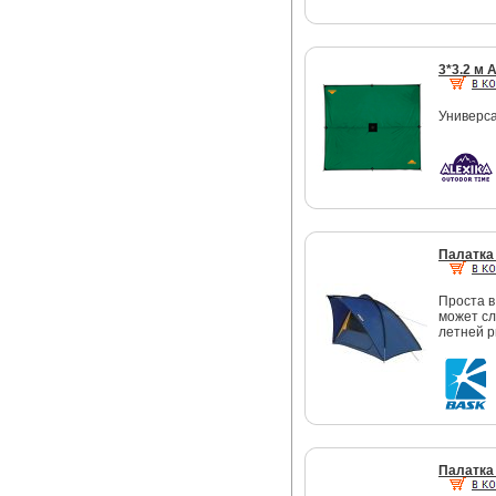
3*3.2 м A
Универса
Палатка
Проста в
может сл
летней р
Палатка