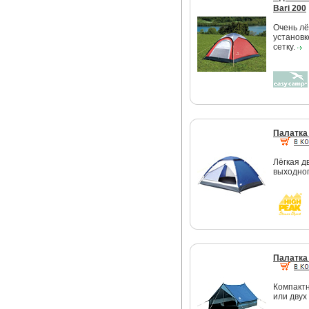
Bari 200
Очень лё
установк
сетку.
Палатка 
Лёгкая д
выходног
Палатка 
Компактн
или двух