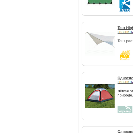
Тент Hig
Тент рас
Односло
Лёгкая о
природе
Односло