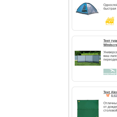
Однослой
быстрая 
Тент ту
Windscr
Универс
ваш лаге
переоде
Тент Ale
Отличны
от дождя
столово