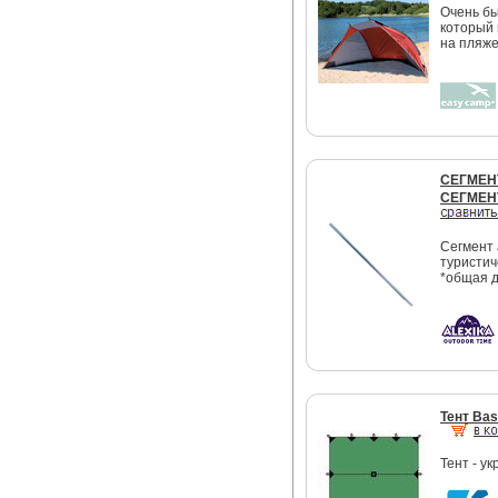
Очень бы
который 
на пляже
СЕГМЕНТ
СЕГМЕНТ
Сегмент 
туристич
*общая д
Тент Ba
Тент - у