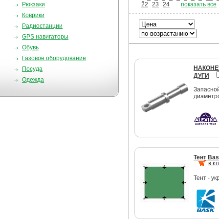
Рюкзаки
22
23
24
показать все
Коврики
Радиостанции
GPS навигаторы
Обувь
Газовое оборудование
НАКОНЕЧ
Посуда
ДУГИ
Одежда
Запасной
диаметро
Тент Ba
Тент - у