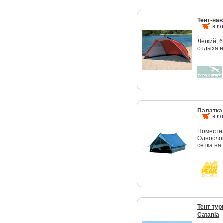
Тент-на
Лёгкий, 
отдыха н
Палатка 
Поместит
Однослой
сетка на
Тент ту
Catania