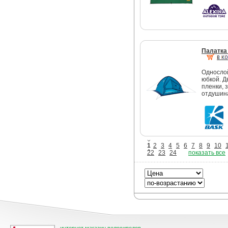
Палатка 
Однослой
юбкой. Д
пленки,
отдушин
1
2
3
4
5
6
7
8
9
10
22
23
24
показать все