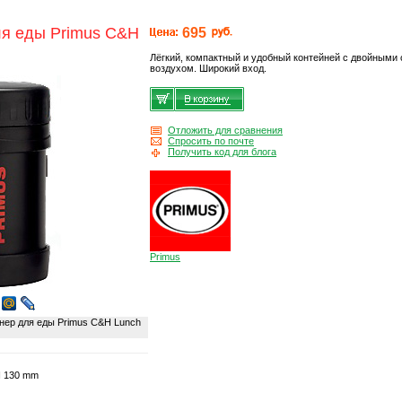
ля еды Primus C&H
695
Лёгкий, компактный и удобный контейней с двойными
воздухом. Широкий вход.
Отложить для сравнения
Спросить по почте
Получить код для блога
Primus
ер для еды Primus C&H Lunch
H 130 mm