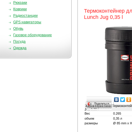
Рюкзаки
Коврики
Термоконтейнер д
Радиостанции
Lunch Jug 0,35 l
GPS навигаторы
Обувь
Газовое оборудование
Посуда
Одежда
Поделиться…
Характеристики
Термоконтейн
Jug 0,35 l
Вес
0.265
объем
0,35 л
размеры
Ø 85 mm x 