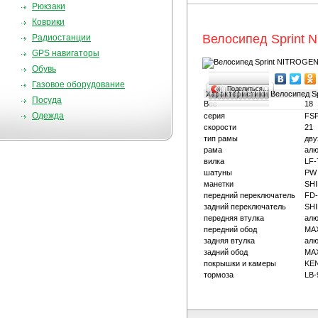
Рюкзаки
Коврики
Велосипед Sprint 
Радиостанции
GPS навигаторы
Обувь
Газовое оборудование
Поделиться…
Характеристики
Велосипед S
Посуда
Вес
18
Одежда
серия
FS
скорости
21
тип рамы
дву
рама
алю
вилка
LF-
шатуны
PW 
манетки
SH
передний переключатель
FD
задний переключатель
SH
передняя втулка
ал
передний обод
MAX
задняя втулка
ал
задний обод
MAX
покрышки и камеры
KEN
тормоза
LB-