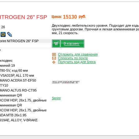
NITROGEN 26" FSP
15130
Двухподвес любительского уровня. Подходит для езды
грунтовым дорогам. Прочная и легкая алюминиевая ра
мм, 21 скорость.
print NITROGEN 26" FSP
P
Отложить для сравнения
Спросить по почте
хподвес
Получить код для блога
миний 19
780-5V, ход 60 мм
VSA315P, ALL 170 мм
IMANO ACERA ST-EF50
-TY10
IMANO ALTUS RD-CT95
юминиевая QR
Sprint
COM HDP, 26x1.75, двойные
юминиевая QR
COM HDP, 26x1.75, двойные
DA MTB 26x1.95
919AE, ALLOY, V-BRAKE