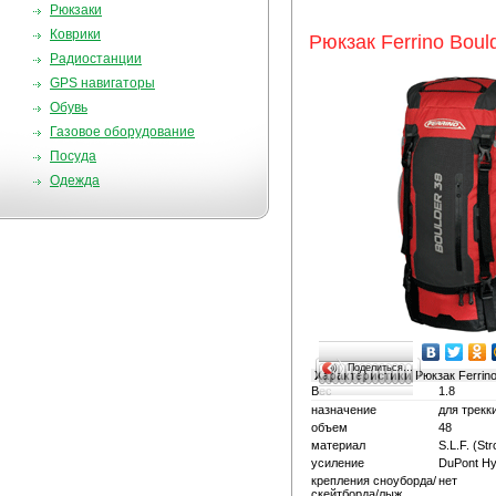
Рюкзаки
Коврики
Рюкзак Ferrino Boul
Радиостанции
GPS навигаторы
Обувь
Газовое оборудование
Посуда
Одежда
Поделиться…
Характеристики
Рюкзак Ferrino
Вес
1.8
назначение
для трекк
объем
48
материал
S.L.F. (Str
усиление
DuPont Hy
крепления сноуборда/
нет
скейтборда/лыж