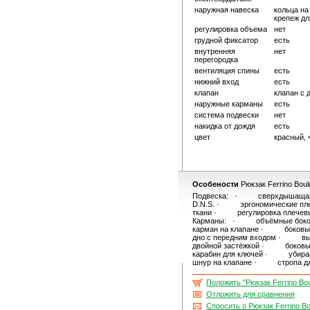
наружная навеска
кольца на
крепеж дл
регулировка объема
нет
грудной фиксатор
есть
внутренняя
нет
перегородка
вентиляция спины
есть
нижний вход
есть
клапан
клапан с
наружные карманы
есть
система подвески
нет
накидка от дождя
есть
цвет
красный,
Особености
Рюкзак Ferrino Boul
Подвеска: · сверхдышащая эр
D.N.S. · эргономические плеч
ткани · регулировка плечевых 
Карманы: · объёмные бок
карман на клапане · боков
дно с передним входом · вы
двойной застёжкой · боков
карабин для ключей · убира
шнур на клапане · стропа для
Положить "Рюкзак Ferrino Bou
Отложить для сравнения
Спросить о Рюкзак Ferrino Bo