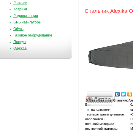
Рюкзаки
Коврики
Спальник Alexika O
Радиостанции
GPS навигаторы
Обувь
Газовое оборудование
Посуда
Одежда
Поделиться…
Характеристики
Спальник Ale
Вес
0
тип наполнителя
с
температурный диапазон
+
наполнитель
P
внешний материал
N
внутренний материал
M