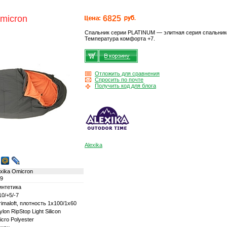
micron
6825
Спальник серии PLATINUM — элитная серия спальник
Температура комфорта +7.
Отложить для сравнения
Спросить по почте
Получить код для блога
Alexika
xika Omicron
.9
интетика
10/+5/-7
rimaloft, плотность 1х100/1х60
ylon RipStop Light Silicon
icro Polyester