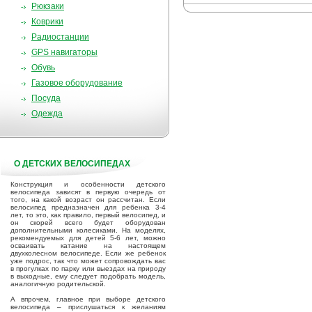
Рюкзаки
Коврики
Радиостанции
GPS навигаторы
Обувь
Газовое оборудование
Посуда
Одежда
О ДЕТСКИХ ВЕЛОСИПЕДАХ
Конструкция и особенности детского
велосипеда зависят в первую очередь от
того, на какой возраст он рассчитан. Если
велосипед предназначен для ребенка 3-4
лет, то это, как правило, первый велосипед, и
он скорей всего будет оборудован
дополнительными колесиками. На моделях,
рекомендуемых для детей 5-6 лет, можно
осваивать катание на настоящем
двухколесном велосипеде. Если же ребенок
уже подрос, так что может сопровождать вас
в прогулках по парку или выездах на природу
в выходные, ему следует подобрать модель,
аналогичную родительской.
А впрочем, главное при выборе детского
велосипеда – прислушаться к желаниям