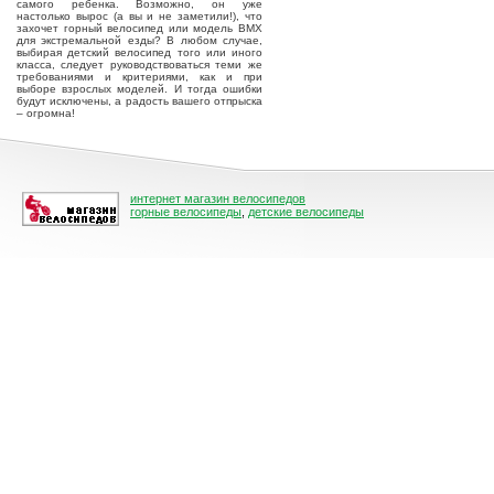
самого ребенка. Возможно, он уже
настолько вырос (а вы и не заметили!), что
захочет горный велосипед или модель ВМХ
для экстремальной езды? В любом случае,
выбирая детский велосипед того или иного
класса, следует руководствоваться теми же
требованиями и критериями, как и при
выборе взрослых моделей. И тогда ошибки
будут исключены, а радость вашего отпрыска
– огромна!
интернет магазин велосипедов
горные велосипеды
,
детские велосипеды