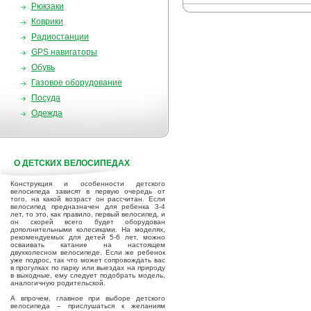
Рюкзаки
Коврики
Радиостанции
GPS навигаторы
Обувь
Газовое оборудование
Посуда
Одежда
О ДЕТСКИХ ВЕЛОСИПЕДАХ
Конструкция и особенности детского
велосипеда зависят в первую очередь от
того, на какой возраст он рассчитан. Если
велосипед предназначен для ребенка 3-4
лет, то это, как правило, первый велосипед, и
он скорей всего будет оборудован
дополнительными колесиками. На моделях,
рекомендуемых для детей 5-6 лет, можно
осваивать катание на настоящем
двухколесном велосипеде. Если же ребенок
уже подрос, так что может сопровождать вас
в прогулках по парку или выездах на природу
в выходные, ему следует подобрать модель,
аналогичную родительской.
А впрочем, главное при выборе детского
велосипеда – прислушаться к желаниям