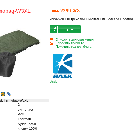
rmobag-W3XL
2299
Увеличенный трехслойный спальник - одеяло с подго
Отложить для сравнения
Спросить по почте
Получить код для блога
Bask
sk Termobag-W3XL
2
синтетика
-5/15
Thermofil
Nylon Tactel
хлопок 100%